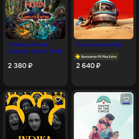
Children of Morta:
The Invincible [PS5]
Complete Edition [PS4]
2 380
₽
2 640
₽