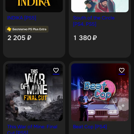
INDIKA [PS5]
South of the Circle
[PS4, PS5]
2 205
₽
1 380
₽
This War of Mine: Final
Beat Cop [PS4]
Cut [PS5]