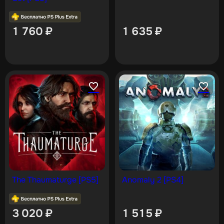
1 760
₽
1 635
₽
The Thaumaturge [PS5]
Anomaly 2 [PS4]
3 020
₽
1 515
₽