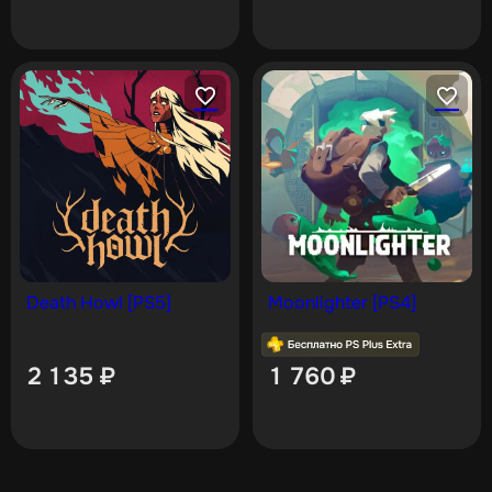
Death Howl [PS5]
Moonlighter [PS4]
2 135
₽
1 760
₽