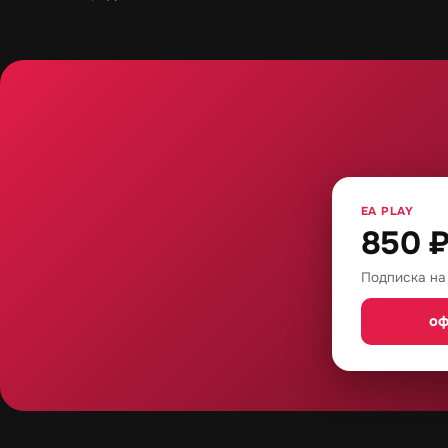
EA PLAY
850
Подписка на
оф