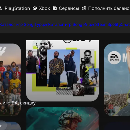
PlayStation
Xbox
Сервисы
Пополнить баланс
Каталог игр Sony Турция
Каталог игр Sony Индия
Steam
Spotify
Chat
A
 игр EA, скидку
ы