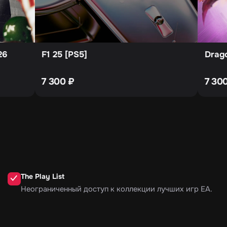
26
F1 25 [PS5]
Drago
7 300
₽
7 30
The Play List
✓
Неограниченный доступ к коллекции лучших игр EA.