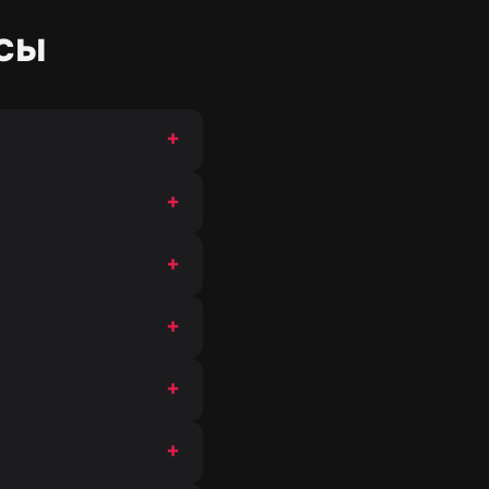
сы
+
+
+
+
+
+