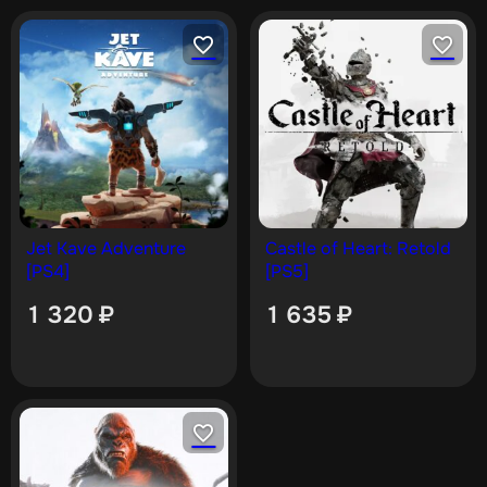
Jet Kave Adventure
Castle of Heart: Retold
[PS4]
[PS5]
1 320
₽
1 635
₽