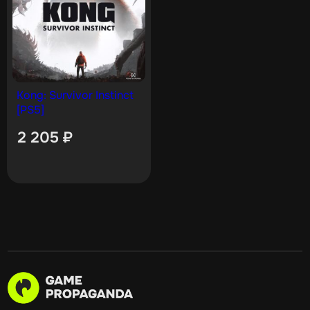
Kong: Survivor Instinct
[PS5]
2 205
₽