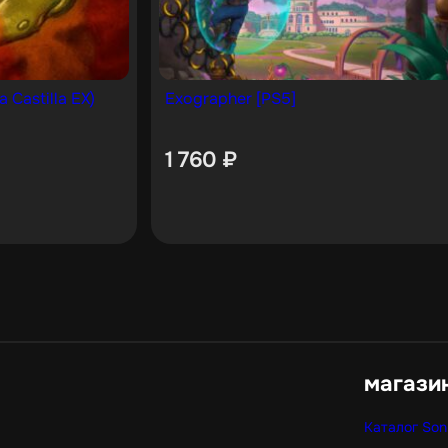
a Castilla EX)
Exographer [PS5]
1 760
₽
магази
Каталог Son