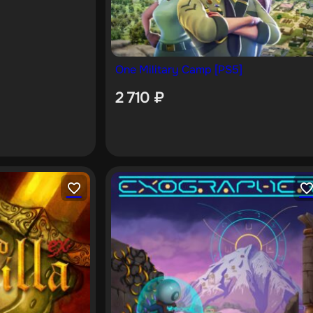
One Military Camp [PS5]
2 710
₽