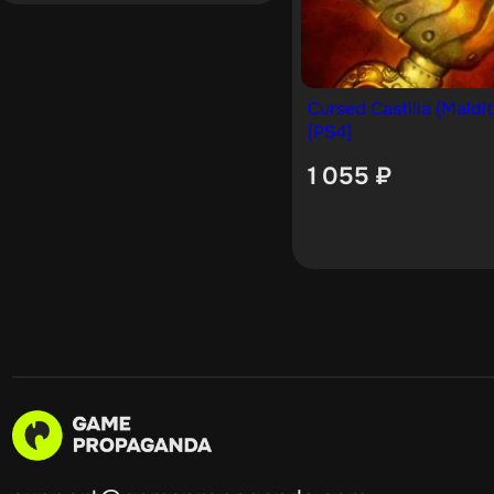
Cursed Castilla (Maldit
[PS4]
1 055
₽