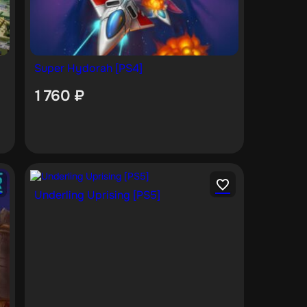
Super Hydorah [PS4]
1 760
₽
Underling Uprising [PS5]