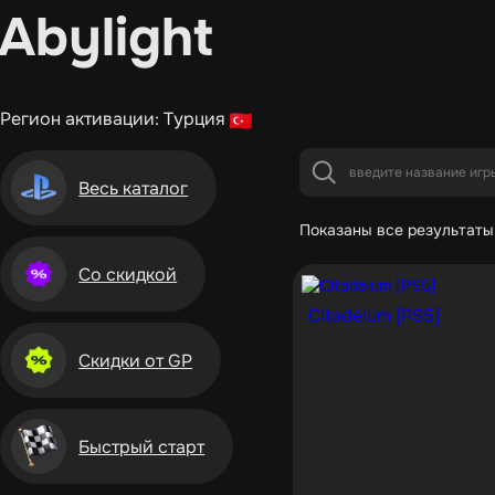
Abylight
Регион активации: Турция
Весь каталог
Показаны все результаты 
Со скидкой
Citadelum [PS5]
Скидки от GP
Быстрый старт