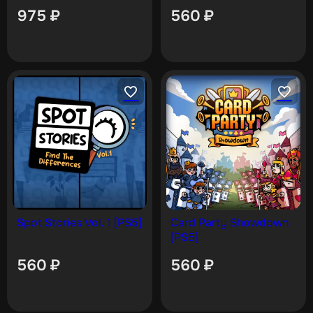
[PS5]
975
₽
560
₽
Spot Stories Vol. 1 [PS5]
Card Party Showdown
[PS5]
560
₽
560
₽