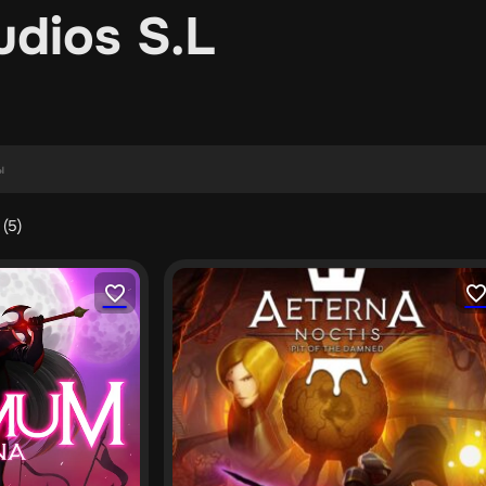
dios S.L
(5)