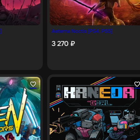
]
Aeterna Noctis [PS4, PS5]
3 270
₽