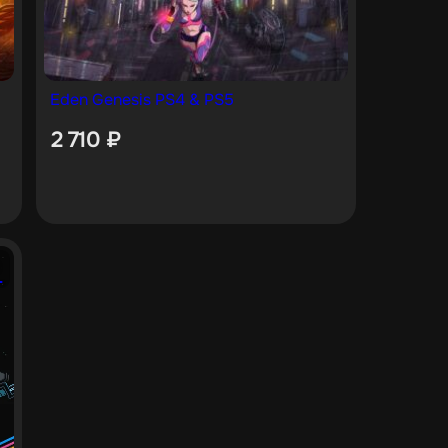
Eden Genesis PS4 & PS5
2 710
₽