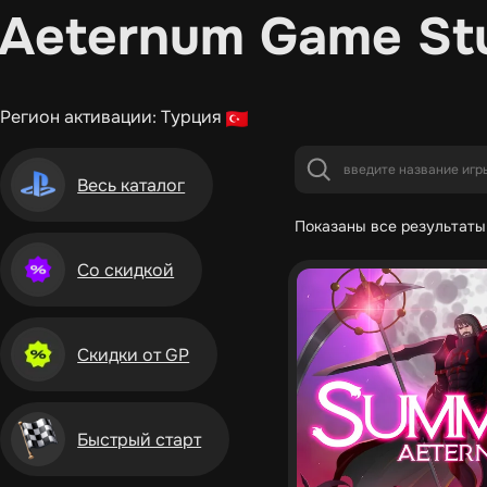
Aeternum Game Stu
Регион активации: Турция
Весь каталог
Показаны все результаты 
Со скидкой
Скидки от GP
Быстрый старт