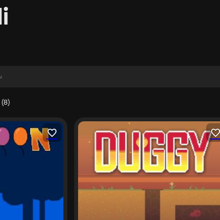
i
(8)