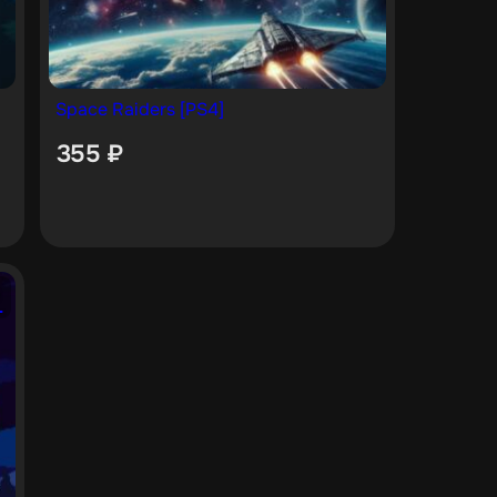
Space Raiders [PS4]
355
₽