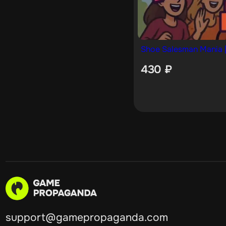
Shoe Salesman Mania 
430
₽
support@gamepropaganda.com