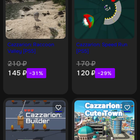
Cazzarion: Raccoon
Cazzarion: Speed Run
Valley [PS5]
[PS5]
210
₽
170
₽
145
₽
120
₽
−31%
−29%