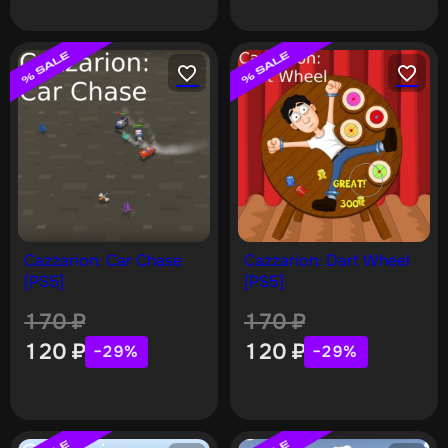
Cazzarion: Car Chase
Cazzarion: Dart Wheel
[PS5]
[PS5]
170
₽
170
₽
120
₽
120
₽
−29%
−29%