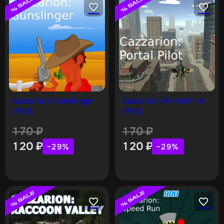
Cazzarion: Gunslinger
Cazzarion: Portal Pilot
[PS5]
[PS5]
170
₽
170
₽
120
₽
120
₽
−29%
−29%