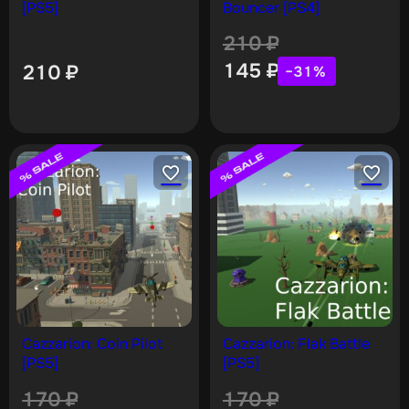
[PS5]
Bouncer [PS4]
210
₽
145
₽
210
₽
−31%
Cazzarion: Coin Pilot
Cazzarion: Flak Battle
[PS5]
[PS5]
170
₽
170
₽