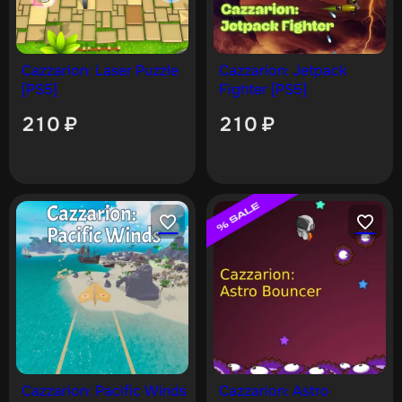
Cazzarion: Laser Puzzle
Cazzarion: Jetpack
[PS5]
Fighter [PS5]
210
₽
210
₽
Cazzarion: Pacific Winds
Cazzarion: Astro