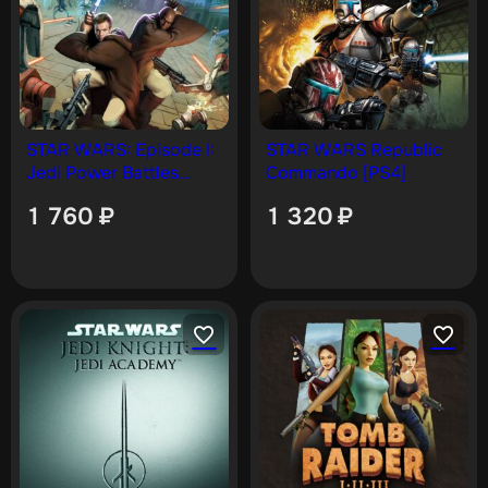
STAR WARS: Episode I:
STAR WARS Republic
Jedi Power Battles
Commando [PS4]
PS4 & PS5
1 760
₽
1 320
₽