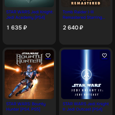
STAR WARS Jedi Knight:
Tomb Raider I-III
Jedi Academy [PS4]
Remastered Starring
Lara Croft [PS4, PS5]
1 635
₽
2 640
₽
STAR WARS: Bounty
STAR WARS Jedi Knight
Hunter [PS4, PS5]
II: Jedi Outcast [PS4]