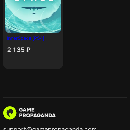
InnerSpace [PS4]
2 135
₽
support@gamepropaganda.com