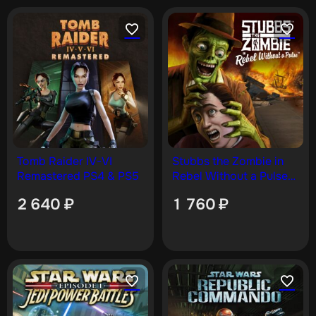
Tomb Raider IV-VI
Stubbs the Zombie in
Remastered PS4 & PS5
Rebel Without a Pulse
[PS4]
2 640
₽
1 760
₽