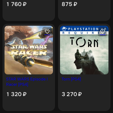
1 760
₽
875
₽
STAR WARS Episode I
Torn [PS4]
Racer [PS4]
1 320
₽
3 270
₽