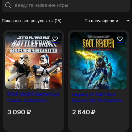
Показаны все результаты (15)
STAR WARS Battlefront
Legacy of Kain Soul
Classic Collection
Reaver 1&2 Remastered
[PS4, PS5]
PS4 & PS5
3 090
₽
2 640
₽