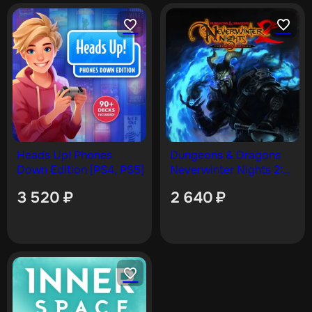
Heads Up! Phones
Dungeons & Dragons
Down Edition [PS4, PS5]
Neverwinter Nights 2:
Enhanced Edition [PS5]
3 520
₽
2 640
₽