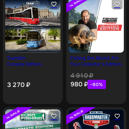
TramSim:
Fishing Sim World: Pro
Console Edition
Tour Collector’s Edition
PS4 & PS5
[PS4]
4 910
₽
980
₽
3 270
₽
−80%