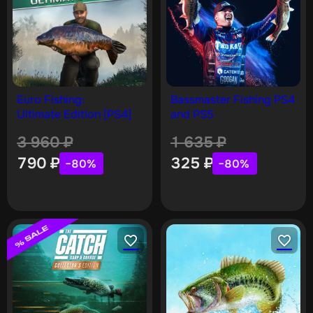
Euro Fishing:
Bassmaster Fishing PS4
Ultimate Edition [PS4]
and PS5
3 960
₽
1 635
₽
790
₽
325
₽
−80%
−80%