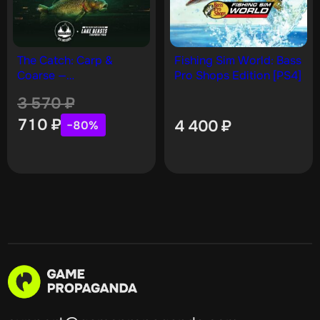
The Catch: Carp &
Fishing Sim World: Bass
Coarse —
Pro Shops Edition [PS4]
Collector’s Edition [PS4]
3 570
₽
710
₽
4 400
₽
−80%