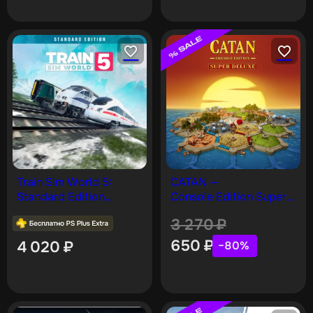
Train Sim World 5:
CATAN —
Standard Edition
Console Edition Super
PS4 & PS5
Deluxe [PS4, PS5]
3 270
₽
650
₽
4 020
₽
−80%