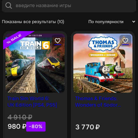
Показаны все результаты (10)
Train Sim World 6:
Thomas & Friends:
UK Edition [PS4, PS5]
Wonders of Sodor
[PS4, PS5]
4 910
₽
980
₽
3 770
₽
−80%