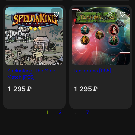
SpelunKing: The Mine
Tankorama [PS5]
Match [PS5]
1 295
₽
1 295
₽
1
2
…
7