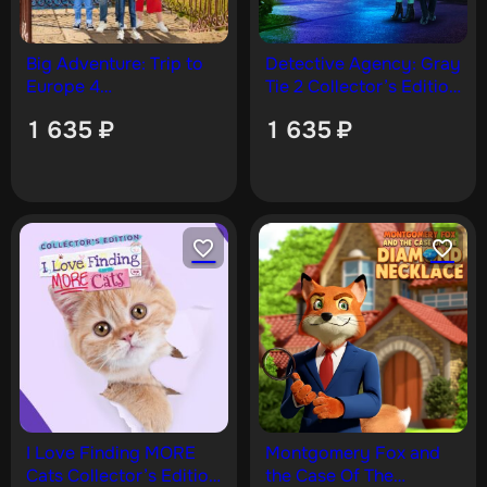
Big Adventure: Trip to
Detective Agency: Gray
Europe 4
Tie 2 Collector’s Edition
Collector’s Edition [PS5]
[PS5]
1 635
₽
1 635
₽
I Love Finding MORE
Montgomery Fox and
Cats Collector’s Edition
the Case Of The