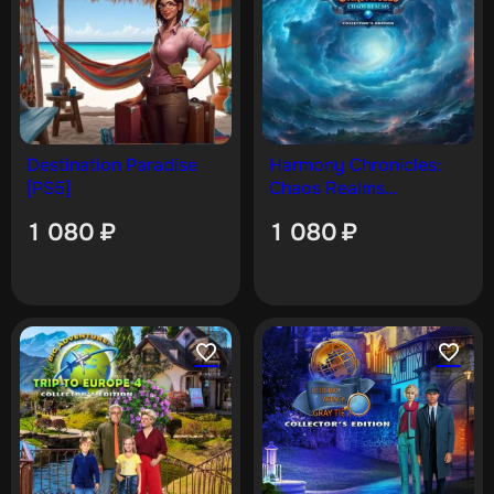
Destination Paradise
Harmony Chronicles:
[PS5]
Chaos Realms
Collector’s Edition [PS5]
1 080
₽
1 080
₽