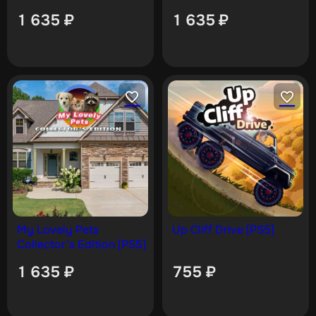
[PS5]
Diamond Necklace [PS5]
1 635
₽
1 635
₽
My Lovely Pets
Up Cliff Drive [PS5]
Collector’s Edition [PS5]
1 635
₽
755
₽