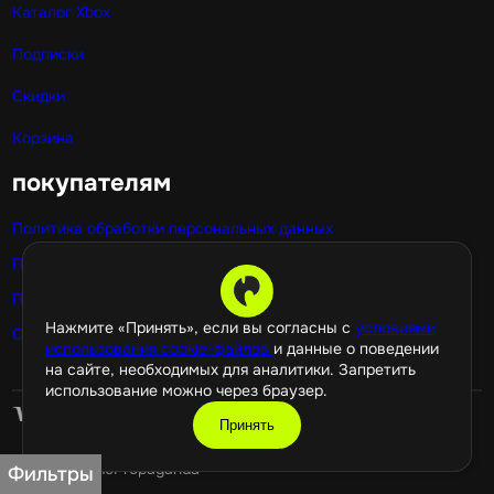
Каталог Xbox
Подписки
Скидки
Корзина
покупателям
Политика обработки персональных данных
Публичная оферта
Политика использования cookie
Нажмите «Принять», если вы согласны с
условиями
Оптовые покупки
использования cookie-файлов
и данные о поведении
на сайте, необходимых для аналитики. Запретить
использование можно через браузер.
Принять
©️ 2026 GamePropaganda
Фильтры