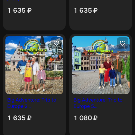
Collector’s Edition [PS5]
1 635
₽
1 635
₽
Big Adventure: Trip to
Big Adventure: Trip to
Europe 2
Europe 5
Collector’s Edition [PS5]
Collector’s Edition [PS5]
1 635
₽
1 080
₽