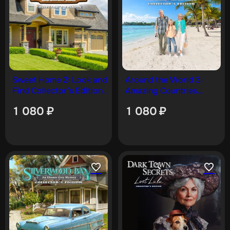
Sweet Home 2: Look and
Around the World 3:
Find Collector’s Edition
Amazing Countries
[PS5]
Collector’s Edition [PS5]
1 080
₽
1 080
₽