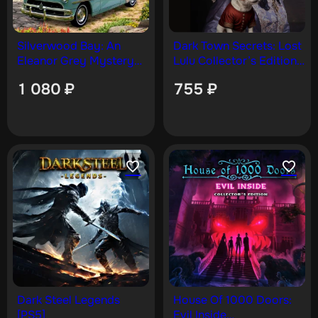
Silverwood Bay: An
Dark Town Secrets: Lost
Eleanor Grey Mystery
Lulu Collector’s Edition
[PS5]
[PS5]
1 080
₽
755
₽
Dark Steel Legends
House Of 1000 Doors:
[PS5]
Evil Inside