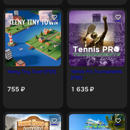
Teeny Tiny Town [PS5]
Tennis Pro Tournaments
[PS5]
755
₽
1 635
₽