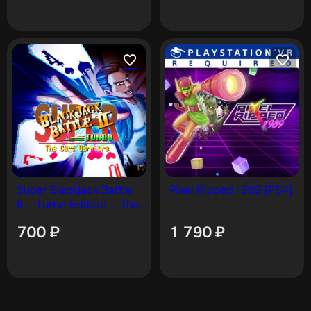
Super Blackjack Battle
Pixel Ripped 1989 [PS4]
II — Turbo Edition — The
Card Warriors [PS4]
700
₽
1 790
₽