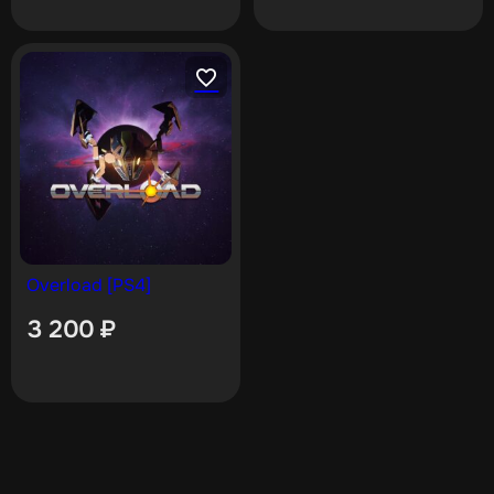
Overload [PS4]
3 200
₽