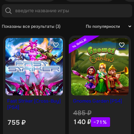
Показаны все результаты (3)
Fast Striker [Cross-Buy]
Gnomes Garden [PS4]
[PS4]
485
₽
140
₽
755
₽
−71%