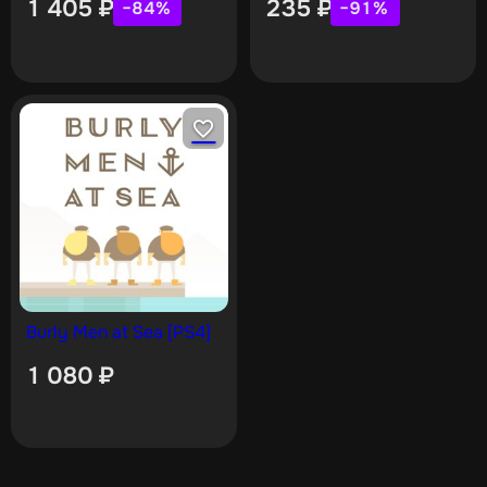
1 405
₽
235
₽
−84%
−91%
Burly Men at Sea [PS4]
1 080
₽