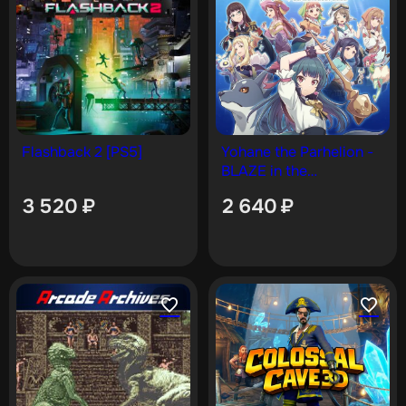
Flashback 2 [PS5]
Yohane the Parhelion -
BLAZE in the
DEEPBLUE- [PS5]
3 520
₽
2 640
₽