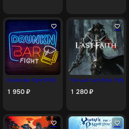
Drunkn Bar Fight [PS5]
The Last Faith [PS4, PS5]
1 950
₽
1 280
₽