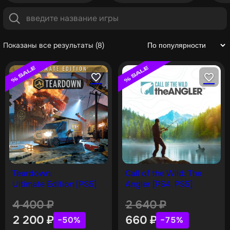
Показаны все результаты (8)
Teardown:
Call of the Wild: The
Ultimate Edition [PS5]
Angler [PS4, PS5]
4 400
₽
2 640
₽
2 200
₽
660
₽
−50%
−75%