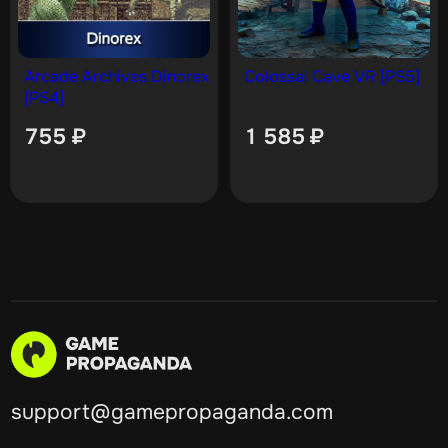
Arcade Archives Dinorex
Colossal Cave VR [PS5]
[PS4]
755
₽
1 585
₽
support@gamepropaganda.com