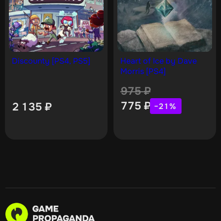
Discounty [PS4, PS5]
Heart of Ice by Dave
Morris [PS4]
975
₽
775
₽
2 135
₽
−21%