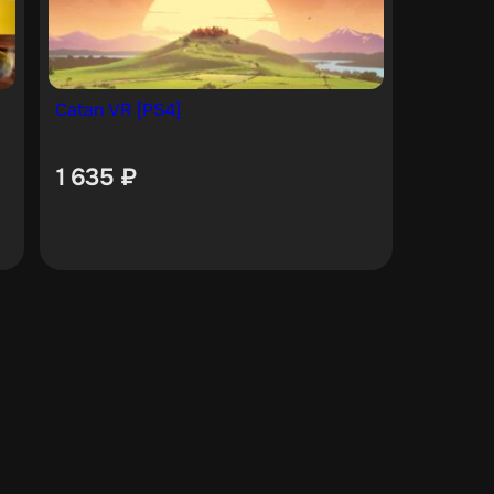
Catan VR [PS4]
1 635
₽