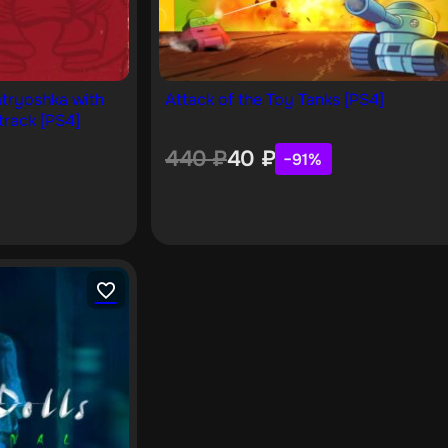
atryoshka with
Attack of the Toy Tanks [PS4]
track [PS4]
440
₽
40
₽
−91%