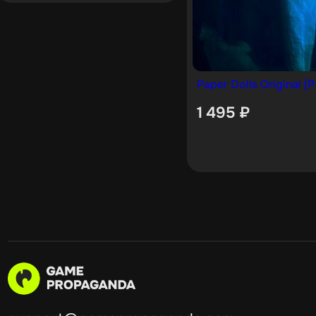
Paper Dolls Original [
1 495
₽