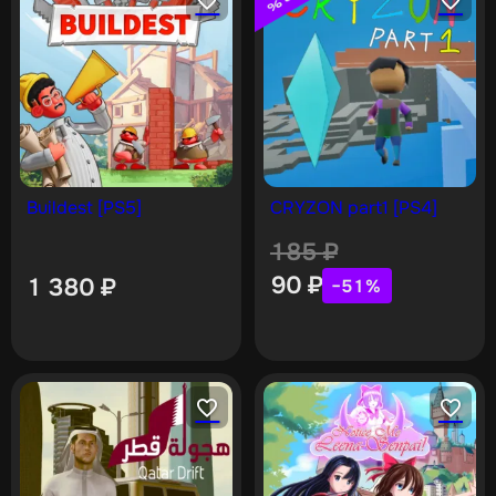
Buildest [PS5]
CRYZON part1 [PS4]
185
₽
90
₽
1 380
₽
−51%