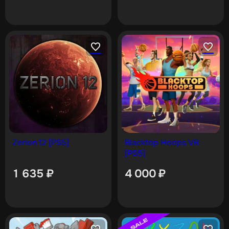
Zerion 12 [PS5]
Blacktop Hoops VR
[PS5]
1 635
₽
4 000
₽