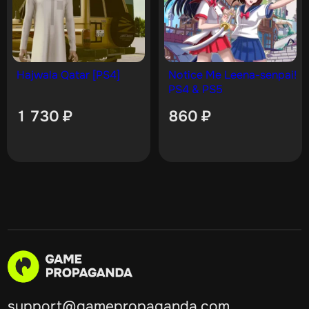
Hajwala Qatar [PS4]
Notice Me Leena-senpai!
PS4 & PS5
1 730
₽
860
₽
support@gamepropaganda.com