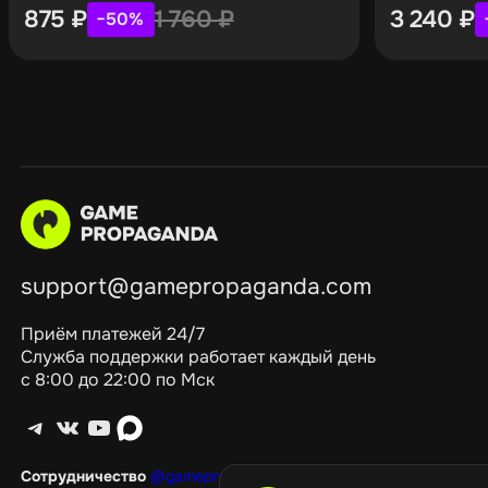
875
₽
1 760
₽
3 240
₽
−50%
support@gamepropaganda.com
Приём платежей 24/7
Служба поддержки работает каждый день
с 8:00 до 22:00 по Мск
Telegram
ВКонтакте
YouTube
max
Сотрудничество
@gamepropagandagang