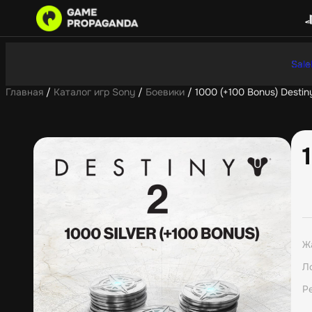
Sale
Главная
/
Каталог игр Sony
/
Боевики
/ 1000 (+100 Bonus) Destiny
Ж
Л
Р