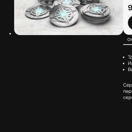
О
Т
И
В
Сер
пер
сер