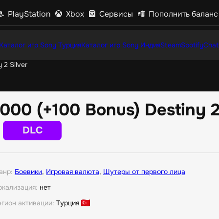
PlayStation
Xbox
Сервисы
Пополнить баланс
Каталог игр Sony Турция
Каталог игр Sony Индия
Steam
Spotify
Chat
 2 Silver
1000 (+100 Bonus) Destiny 2
DLC
анр:
Боевики
,
Игровая валюта
,
Шутеры от первого лица
окализация:
нет
егион активации:
Турция