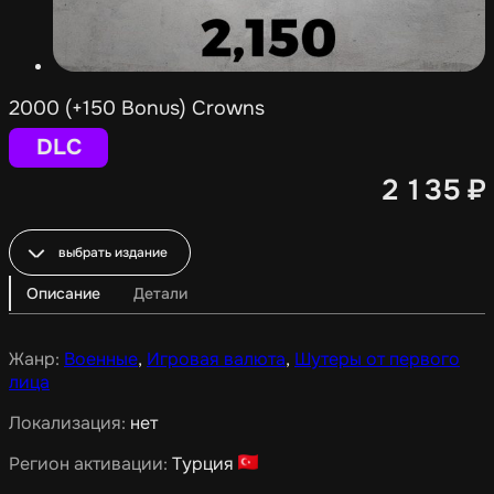
2000 (+150 Bonus) Crowns
DLC
2 135
₽
выбрать издание
Описание
Детали
Жанр:
Военные
,
Игровая валюта
,
Шутеры от первого
лица
Локализация:
нет
Регион активации:
Турция