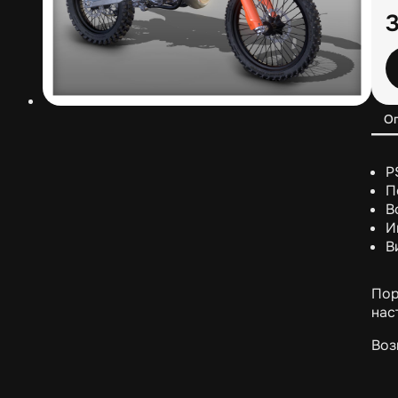
О
P
П
В
И
В
Пор
нас
Воз