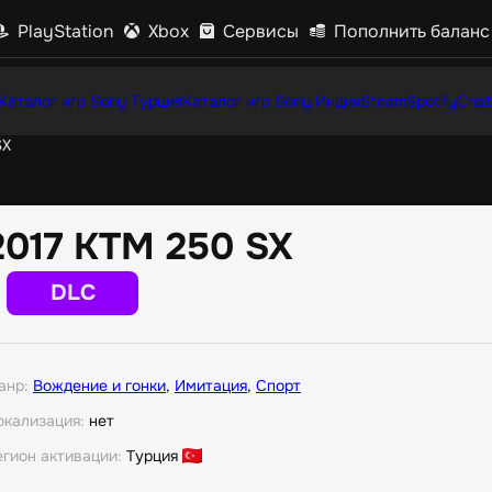
PlayStation
Xbox
Сервисы
Пополнить баланс
Каталог игр Sony Турция
Каталог игр Sony Индия
Steam
Spotify
Chat
SX
2017 KTM 250 SX
DLC
анр:
Вождение и гонки
,
Имитация
,
Спорт
окализация:
нет
егион активации:
Турция