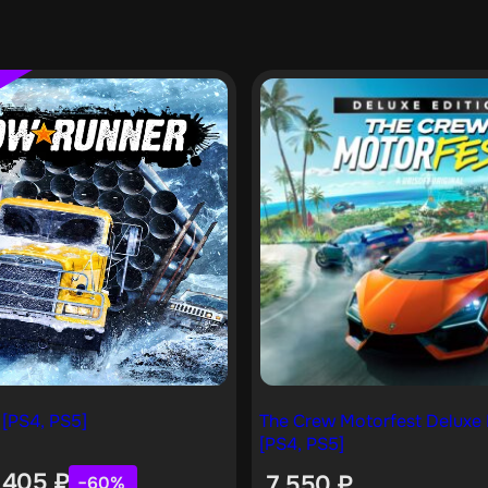
[PS4, PS5]
The Crew Motorfest Deluxe 
[PS4, PS5]
1 405
₽
7 550
₽
−60%