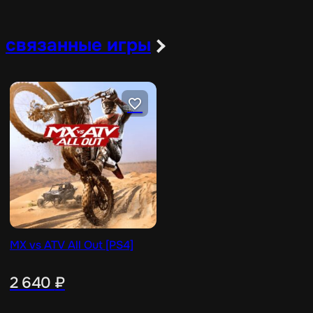
связанные игры
MX vs ATV All Out [PS4]
2 640
₽