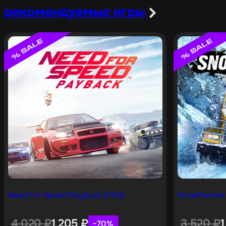
рекомендуемые игры
Need for Speed Payback [PS4]
SnowRunner 
4 020
₽
1 205
₽
3 520
₽
−70%