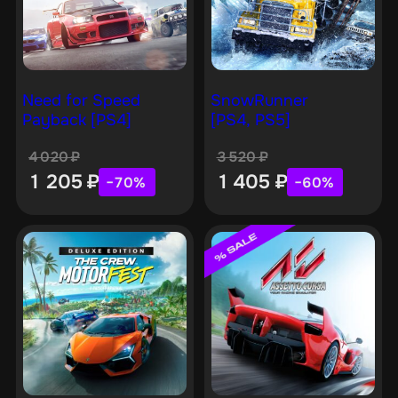
Need for Speed
SnowRunner
Payback [PS4]
[PS4, PS5]
4 020
₽
3 520
₽
1 205
₽
1 405
₽
−70%
−60%