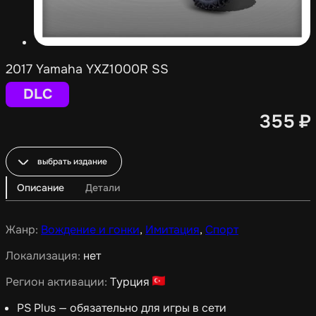
2017 Yamaha YXZ1000R SS
DLC
355
₽
выбрать издание
Описание
Детали
Жанр:
Вождение и гонки
,
Имитация
,
Спорт
Локализация:
нет
Регион активации:
Турция
PS Plus — обязательно для игры в сети