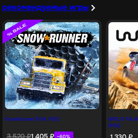
рекомендуемые игры
SnowRunner [PS4, PS5]
WRC 6 FIA W
[PS4]
3 520
₽
1 405
₽
1 330
₽
−60%