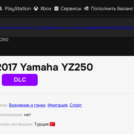
PlayStation
Xbox
Сервисы
Пополнить баланс
Каталог игр Sony Турция
Каталог игр Sony Индия
Steam
Spotify
Chat
Z250
2017 Yamaha YZ250
DLC
анр:
Вождение и гонки
,
Имитация
,
Спорт
окализация:
нет
егион активации:
Турция