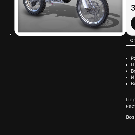
О
P
П
В
И
В
Пор
нас
Воз