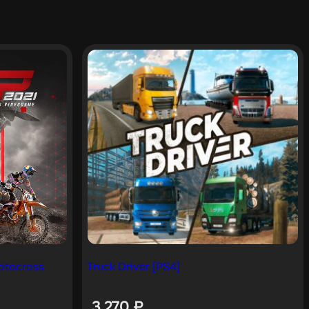
otocross
Truck Driver [PS4]
3 270
₽