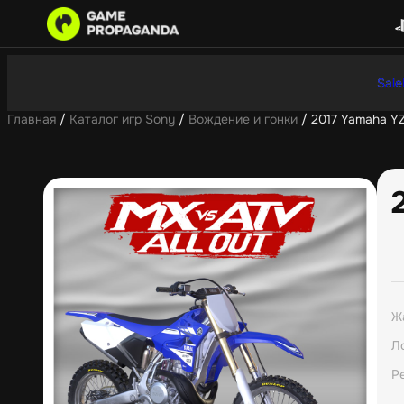
Sale
Главная
/
Каталог игр Sony
/
Вождение и гонки
/ 2017 Yamaha Y
Ж
Л
Р