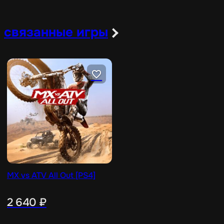
связанные игры
MX vs ATV All Out [PS4]
2 640
₽