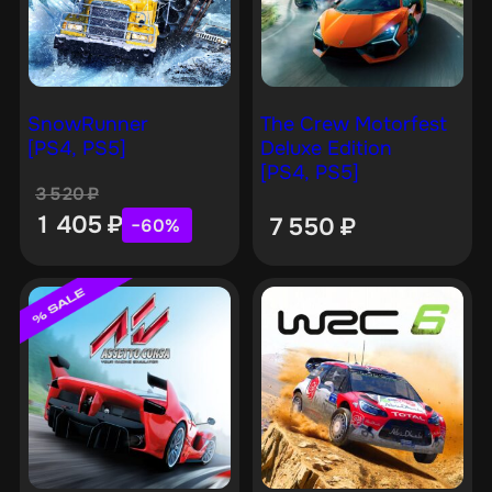
SnowRunner
The Crew Motorfest
[PS4, PS5]
Deluxe Edition
[PS4, PS5]
3 520
₽
1 405
₽
7 550
₽
−60%