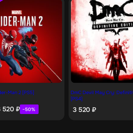
der-Man 2 [PS5]
DmC Devil May Cry: Definiti
[PS4]
3 520
₽
3 520
₽
−50%