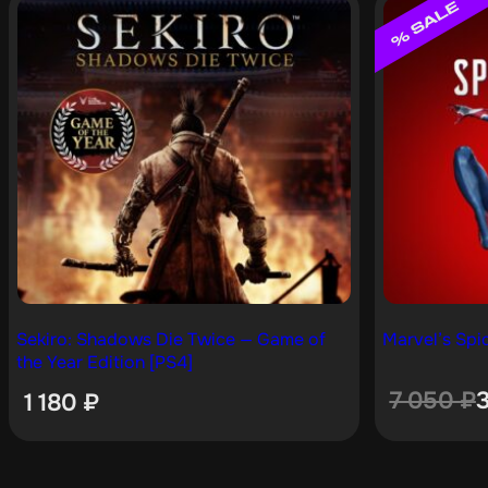
Sekiro: Shadows Die Twice — Game of
Marvel’s Spi
the Year Edition [PS4]
7 050
₽
1 180
₽