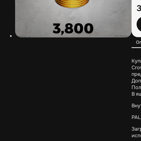
О
Куп
Cro
пре
Доп
Пол
В я
Вну
PAL
Заг
исп