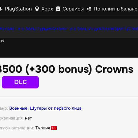
PlayStation
Xbox
Сервисы
Пополнить баланс
Каталог игр Sony Турция
Каталог игр Sony Индия
Steam
Spotify
Chat
ns
3500 (+300 bonus) Crowns
DLC
анр:
Военные
,
Шутеры от первого лица
окализация:
нет
егион активации:
Турция