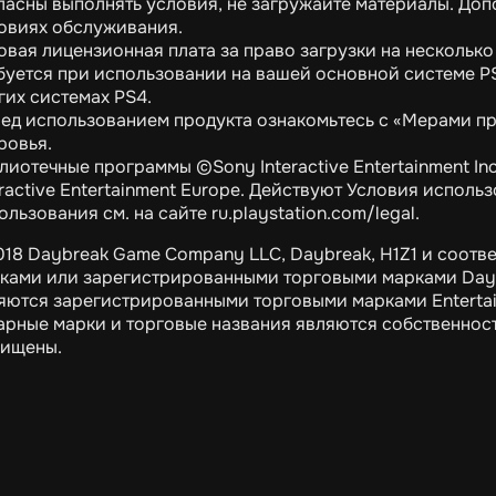
ласны выполнять условия, не загружайте материалы. До
овиях обслуживания.
овая лицензионная плата за право загрузки на несколько 
буется при использовании на вашей основной системе P
гих системах PS4.
ед использованием продукта ознакомьтесь с «Мерами п
ровья.
лиотечные программы ©Sony Interactive Entertainment In
eractive Entertainment Europe. Действуют Условия испол
ользования см. на сайте ru.playstation.com/legal.
18 Daybreak Game Company LLC, Daybreak, H1Z1 и соот
ками или зарегистрированными торговыми марками Dayb
яются зарегистрированными торговыми марками Entertain
арные марки и торговые названия являются собственнос
ищены.