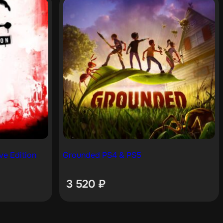
ve Edition
Grounded PS4 & PS5
3 520
₽