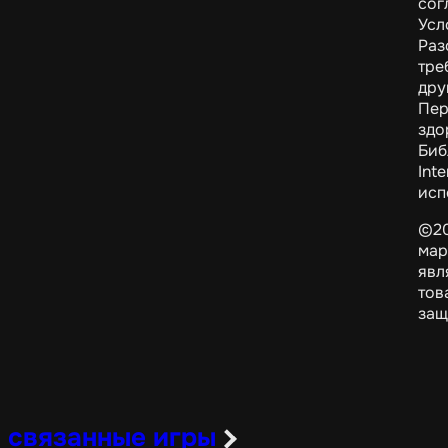
сог
Усл
Раз
тре
дру
Пер
здо
Биб
Int
исп
©20
мар
явл
тов
защ
связанные игры