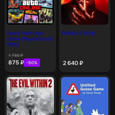
Grand Theft Auto
TEKKEN 7 [PS4]
Online (PlayStation5)
[PS5]
1 760
₽
875
₽
2 640
₽
−50%