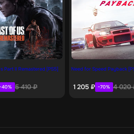
s Part II Remastered [PS5]
Need for Speed Payback [P
5 410
₽
1 205
₽
4 020
−40%
−70%