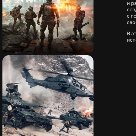
и р
соз
с п
сво
В э
исп