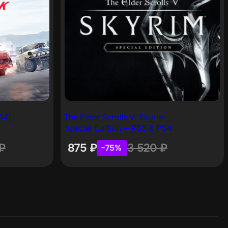
S4]
The Elder Scrolls V: Skyrim
Special Edition — PS5 & PS4
₽
875
₽
3 520
₽
−75%