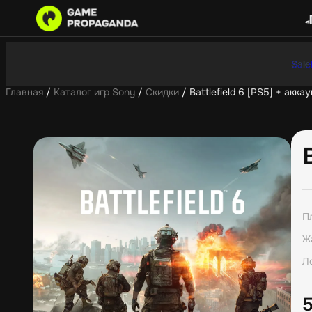
Sale
Главная
/
Каталог игр Sony
/
Скидки
/ Battlefield 6 [PS5] + аккау
П
Ж
Л