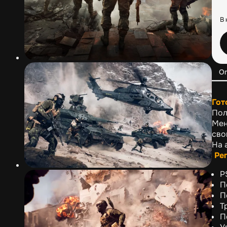
В 
О
Гот
Пол
Мен
сво
На 
Рег
P
П
П
Т
П