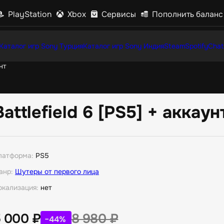
PlayStation
Xbox
Сервисы
Пополнить баланс
Каталог игр Sony Турция
Каталог игр Sony Индия
Steam
Spotify
Chat
нт
Battlefield 6 [PS5] + аккаун
латформа:
PS5
анр:
Шутеры от первого лица
окализация:
нет
5 000
₽
8 980
₽
−44%