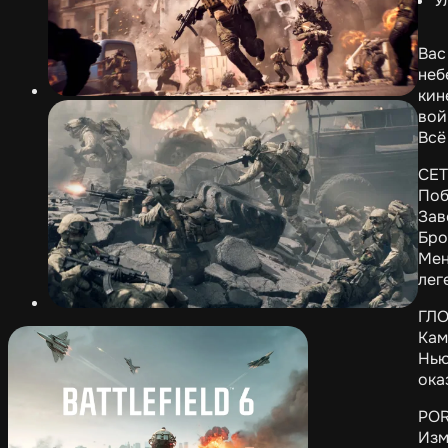
У
Вас
неб
кин
вой
Всё 
СЕТ
Поб
Зав
Бро
Мен
лег
ГЛ
Кам
Нью
ока
PO
Изм