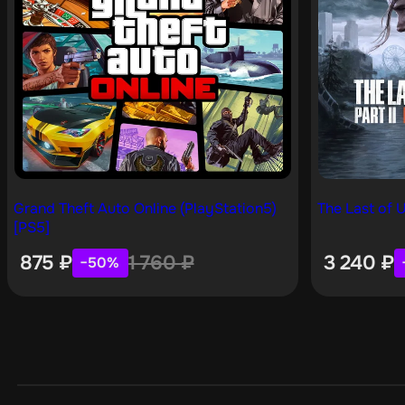
Grand Theft Auto Online (PlayStation5)
The Last of U
[PS5]
875
₽
1 760
₽
3 240
₽
−50%