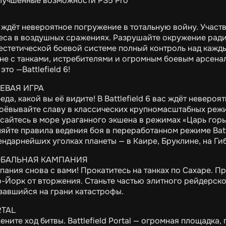
лучшенные возможности PS5 Pro
 ждёт невероятное погружение в тотальную войну. Участв
еса в воздушных сражениях. Разрушайте окружение ради
естетической боевой системе полный контроль над кажды
не с танками, истребителями и огромным боевым арсена
это —Battlefield 6!
ЕВАЯ ИГРА
еда, какой вы её видите! В Battlefield 6 вас ждёт невер
оёвывайте славу в классических крупномасштабных режи
сайтесь в море ураганного экшена в режимах «Царь горы
яйте правила ведения боя в переработанном режиме Battl
ендарнейших уголках планеты — в Каире, Бруклине, на Гиб
ОБАЛЬНАЯ КАМПАНИЯ
пания снова с вами! Прокатитесь на танках по Сахаре. П
-Йорк от вторжения. Станьте частью элитного рейдерско
завшийся на грани катастрофы.
RTAL
ените ход битвы. Battlefield Portal — огромная площадка,