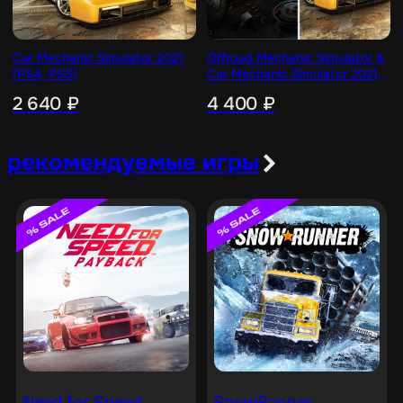
Car Mechanic Simulator 2021
Offroad Mechanic Simulator &
[PS4, PS5]
Car Mechanic Simulator 2021
[PS5]
2 640
₽
4 400
₽
рекомендуемые игры
Need for Speed
SnowRunner