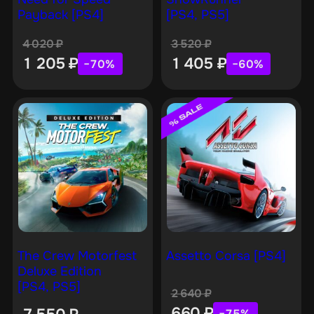
Payback [PS4]
[PS4, PS5]
4 020
₽
3 520
₽
1 205
₽
1 405
₽
−70%
−60%
The Crew Motorfest
Assetto Corsa [PS4]
Deluxe Edition
[PS4, PS5]
2 640
₽
660
₽
−75%