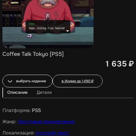
Coffee Talk Tokyo [PS5]
1 635
₽
выбрать издание
в Индии за
1 490
₽
Описание
Детали
Платформа:
PS5
Жанр:
Текстовые приключения
Локализация:
русский текст