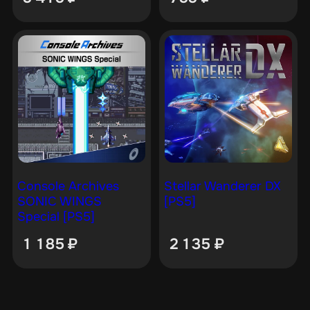
Console Archives
Stellar Wanderer DX
SONIC WINGS
[PS5]
Special [PS5]
1 185
₽
2 135
₽