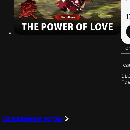
О
Раз
DLC
Пов
связанные игры