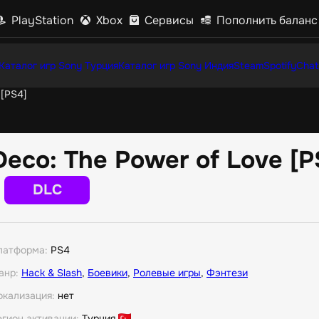
PlayStation
Xbox
Сервисы
Пополнить баланс
Каталог игр Sony Турция
Каталог игр Sony Индия
Steam
Spotify
Chat
 [PS4]
Deco: The Power of Love [P
DLC
латформа:
PS4
анр:
Hack & Slash
,
Боевики
,
Ролевые игры
,
Фэнтези
окализация:
нет
егион активации:
Турция