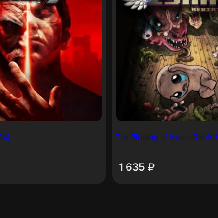
S4]
The Binding of Isaac: Rebirt
1 635
₽