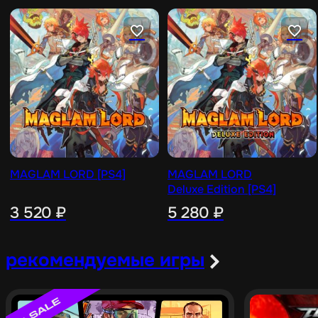
MAGLAM LORD [PS4]
MAGLAM LORD
Deluxe Edition [PS4]
3 520
₽
5 280
₽
рекомендуемые игры