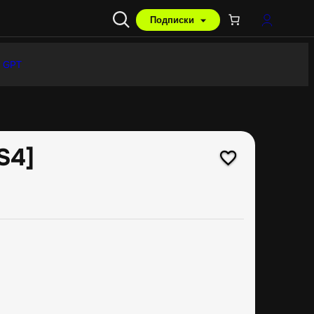
Подписки
 GPT
S4]