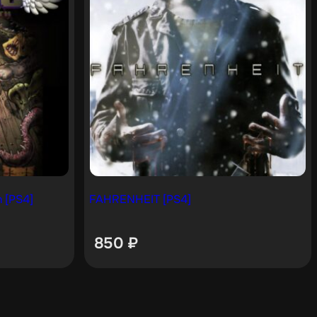
h [PS4]
FAHRENHEIT [PS4]
850
₽