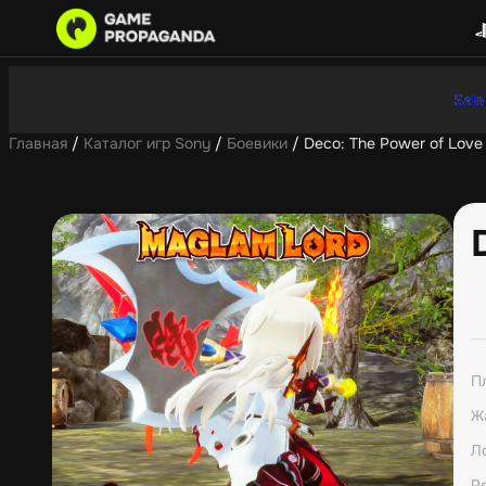
Sale
Главная
/
Каталог игр Sony
/
Боевики
/ Deco: The Power of Love
П
Ж
Л
Р