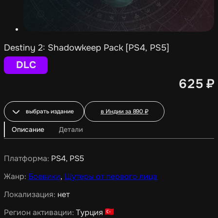
Destiny 2: Shadowkeep Pack [PS4, PS5]
DLC
625
₽
выбрать издание
в Индии за
890
₽
Описание
Детали
Платформа:
PS4, PS5
Жанр:
Боевики
,
Шутеры от первого лица
Локализация:
нет
Регион активации:
Турция