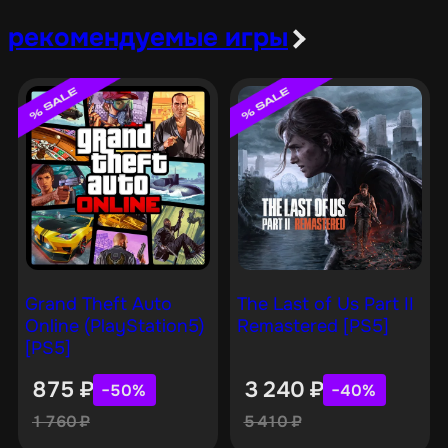
рекомендуемые игры
Grand Theft Auto
The Last of Us Part II
Online (PlayStation5)
Remastered [PS5]
[PS5]
875
₽
3 240
₽
−50%
−40%
1 760
₽
5 410
₽