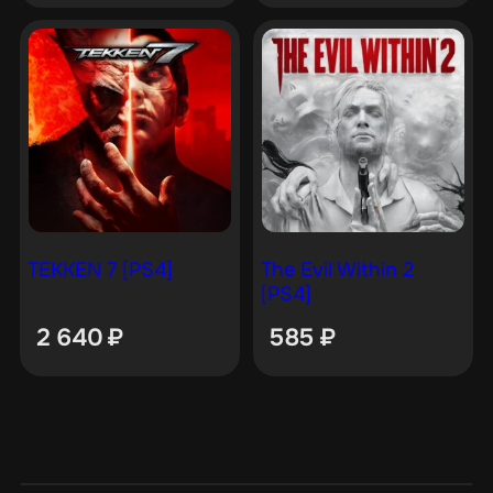
TEKKEN 7 [PS4]
The Evil Within 2
[PS4]
2 640
₽
585
₽