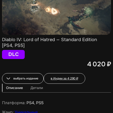
Diablo IV: Lord of Hatred — Standard Edition
[PS4, PS5]
DLC
4 020
₽
выбрать издание
в Индии за
4 290
₽
Описание
Детали
Платформа:
PS4, PS5
Жанр:
Уникальные