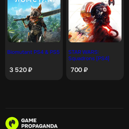
Biomutant PS4 & PS5
STAR WARS:
Squadrons [PS4]
3 520
₽
700
₽