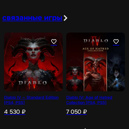
связанные игры
Diablo IV — Standard Edition
Diablo IV: Age of Hatred
[PS4, PS5]
Collection [PS4, PS5]
4 530
₽
7 050
₽