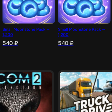
Small Moonstone Pack —
Small Moonstone Pack —
1,200
1,200
540
₽
540
₽