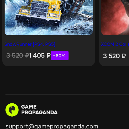
SnowRunner [PS4, PS5]
XCOM 2 Colle
3 520
₽
1 405
₽
3 520
₽
−60%
support@gamepropaganda.com