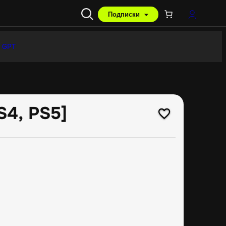
Подписки
 GPT
S4, PS5]