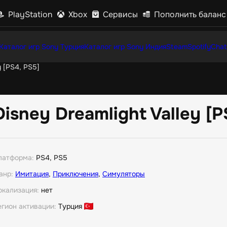
PlayStation
Xbox
Сервисы
Пополнить баланс
Каталог игр Sony Турция
Каталог игр Sony Индия
Steam
Spotify
Chat
y [PS4, PS5]
Disney Dreamlight Valley [P
латформа:
PS4, PS5
анр:
Имитация
,
Приключения
,
Симуляторы
окализация:
нет
егион активации:
Турция