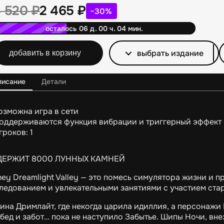
3 520
₽
2 465
₽
−30%
осталось 06 д. 00 ч. 04 мин.
выбрать издание
добавить в корзину
писание
Детали
озможна игра в сети
оддерживаются функция вибрации и триггерный эффект 
гроков: 1
ДЕРЖИТ 8000 ЛУННЫХ КАМНЕЙ
ney Dreamlight Valley — это помесь симулятора жизни и
ледованием и увлекательными занятиями с участием стары
ина Дримлайт, где некогда царила идиллия, а персонажи 
 бед и забот… пока не наступило Забытье. Шипы Ночи, вн