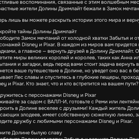
стливые воспоминания, связанные с этим волшебным ме
частные жители Долины Дримлайт бежали в Замок мечтан
ерь лишь вы можете раскрыть истории этого мира и верн
кройте тайны Долины Дримлайт
ободите Замок мечтаний от холодной хватки Забытья и 
сонажей Disney и Pixar. В каждом из миров вам придется
адками, а главное — вернуть друзей в Долину Дримлайт. 
етите миры великих королей и королев, таких как Анна и
ытания и загадки, ведь перед вами стоит задача вернуть 
нется ваше путешествие в Долине, но уведет оно вас в бе
ывает Лес славы и спуститесь в глубокие пещеры, проход
ney и Pixar. Кто знает, что и кто встретится на вашем пути?
ружитесь с персонажами Disney и Pixar
живайте за садом с ВАЛЛ-И, готовьте с Реми или лентяйн
троить в Долине веселее с друзьями! Каждый житель Дол
сающих злодеев, имеет собственную сюжетную линию, за
едите дружбу с любимыми персонажами Disney и Pixar.
ните Долине былую славу