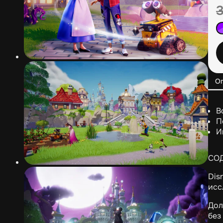
О
В
П
И
СО
Dis
исс
Дол
без