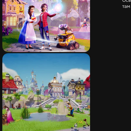
Осв
там