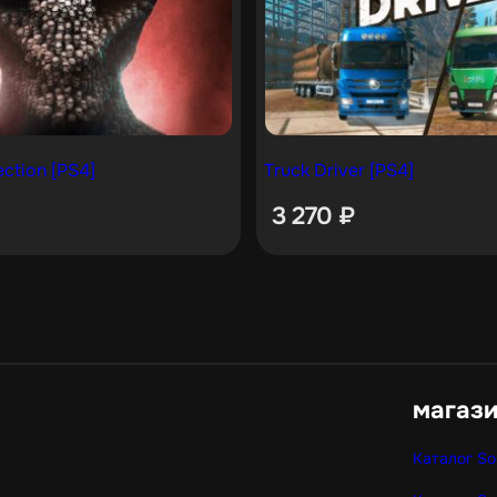
ction [PS4]
Truck Driver [PS4]
3 270
₽
магаз
Каталог So