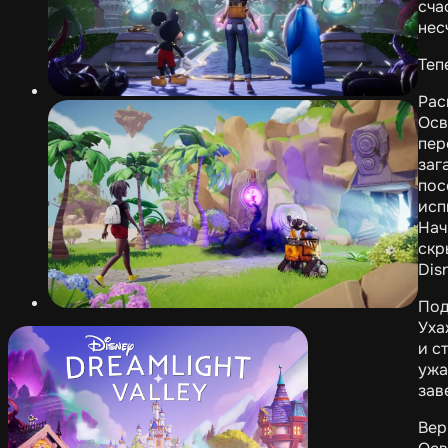
сча
нес
Теп
Рас
Осв
пер
заг
пос
исп
Нач
скр
Dis
Под
Уха
и с
ужа
зав
Вер