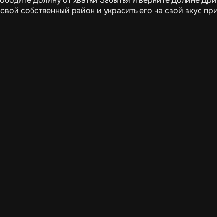
ободите Долину от хватки Забытья и верните Долине Дри
 свой собственный район и украсить его на свой вкус п