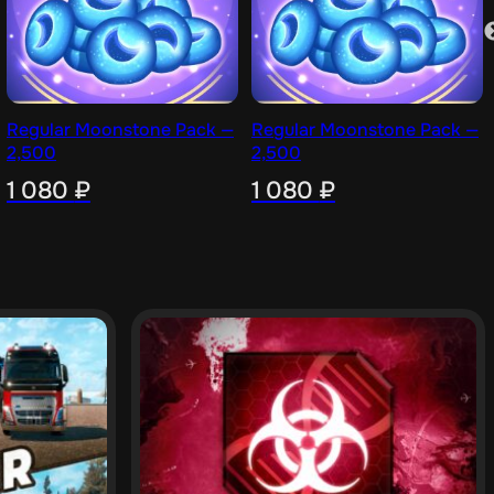
Regular Moonstone Pack —
Regular Moonstone Pack —
2,500
2,500
1 080
₽
1 080
₽