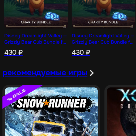
Disney Dreamlight Valley —
Disney Dreamlight Valley —
Grizzly Bear Cub Bundle for
Grizzly Bear Cub Bundle for
Charity — 800 Moonstones
Charity — 800 Moonstones
430
₽
430
₽
рекомендуемые игры