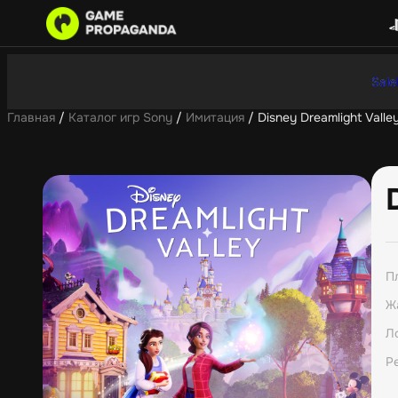
Sale
Главная
/
Каталог игр Sony
/
Имитация
/ Disney Dreamlight Valle
П
Ж
Л
Р