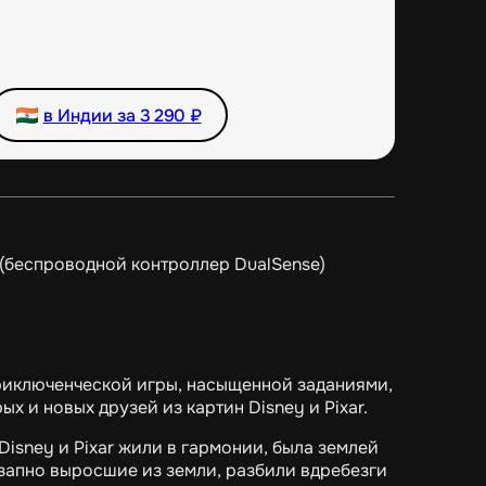
в Индии за
3 290
₽
(беспроводной контроллер DualSense)
 приключенческой игры, насыщенной заданиями,
х и новых друзей из картин Disney и Pixar.
Disney и Pixar жили в гармонии, была землей
езапно выросшие из земли, разбили вдребезги