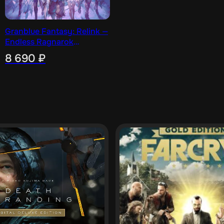
Granblue Fantasy: Relink —
Endless Ragnarok
(Special Edition) [PS4, PS5]
8 690
₽