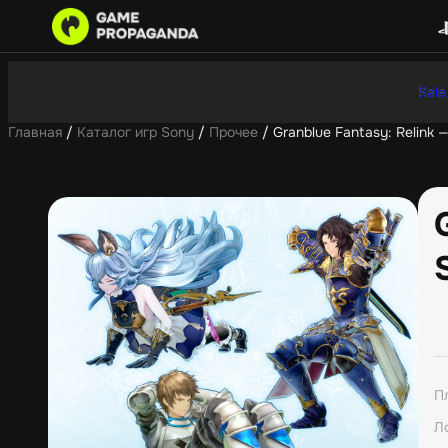
Sale
Главная
/
Каталог игр Sony
/
Прочее
/ Granblue Fantasy: Relink 
П
Л