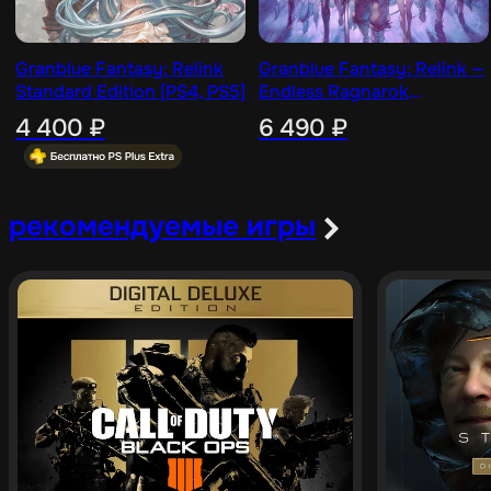
Granblue Fantasy: Relink
Granblue Fantasy: Relink —
Standard Edition [PS4, PS5]
Endless Ragnarok
(Standard Edition)
4 400
₽
6 490
₽
[PS4, PS5]
рекомендуемые игры