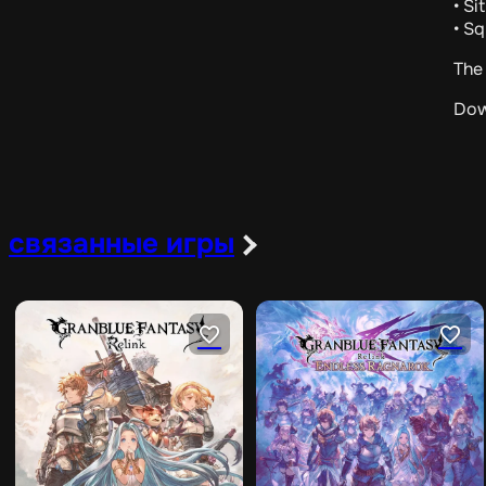
• Si
• S
The 
Dow
связанные игры