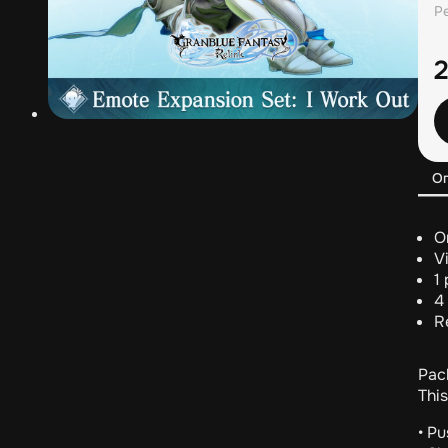
Р
О
O
V
1
4
R
Pac
Thi
• P