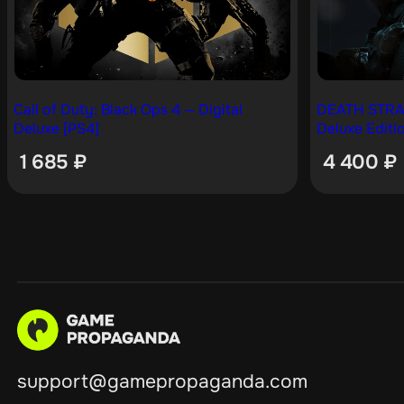
Call of Duty: Black Ops 4 — Digital
DEATH STRAN
Deluxe [PS4]
Deluxe Editi
1 685
₽
4 400
₽
support@gamepropaganda.com