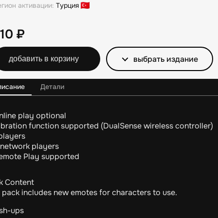
егион активации:
Турция
210
₽
выбрать издание
добавить в корзину
писание
Детали
nline play optional
ibration function supported (DualSense wireless controller)
 players
 network players
emote Play supported
k Content
s pack includes new emotes for characters to use.
ush-ups