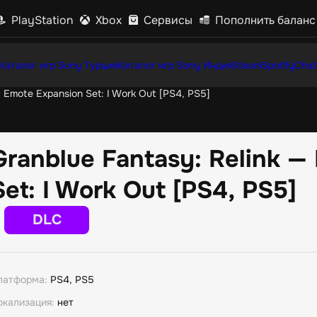
PlayStation
Xbox
Сервисы
Пополнить баланс
Каталог игр Sony Турция
Каталог игр Sony Индия
Steam
Spotify
Chat
— Emote Expansion Set: I Work Out [PS4, PS5]
Granblue Fantasy: Relink —
Set: I Work Out [PS4, PS5]
DLC
латформа:
PS4, PS5
окализация:
нет