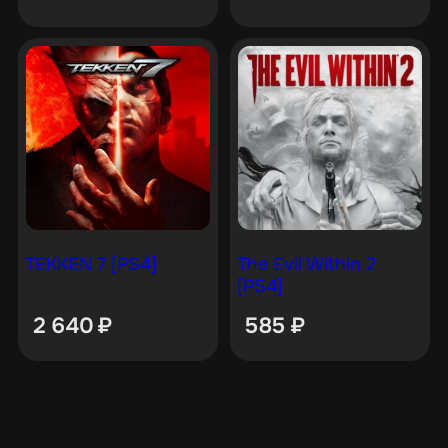
TEKKEN 7 [PS4]
The Evil Within 2
[PS4]
2 640
₽
585
₽