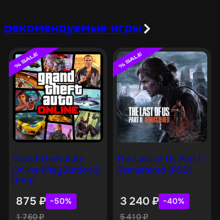
рекомендуемые игры
Grand Theft Auto
The Last of Us Part II
Online (PlayStation5)
Remastered [PS5]
[PS5]
875
₽
3 240
₽
−50%
−40%
1 760
₽
5 410
₽