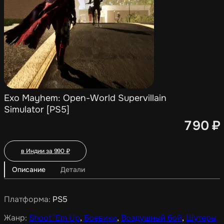
Exo Mayhem: Open-World Supervillain
Simulator [PS5]
790
₽
в Индии за
990
₽
Описание
Детали
Платформа:
PS5
Жанр:
Shoot ‘Em Up
,
Боевики
,
Воздушный бой
,
Шутеры