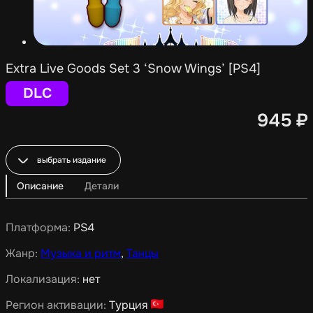
Extra Live Goods Set 3 ‘Snow Wings’ [PS4]
DLC
945
₽
выбрать издание
Описание
Детали
Платформа:
PS4
Жанр:
Музыка и ритм
,
Танцы
Локализация:
нет
Регион активации:
Турция