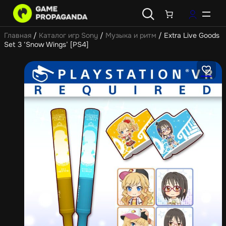
Главная
/
Каталог игр Sony
/
Музыка и ритм
/ Extra Live Goods
Set 3 ‘Snow Wings’ [PS4]