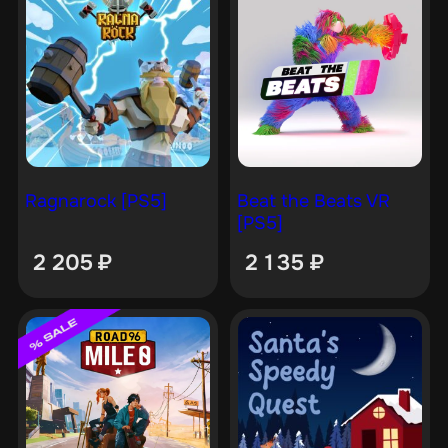
Ragnarock [PS5]
Beat the Beats VR
[PS5]
2 205
₽
2 135
₽