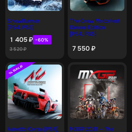
SnowRunner
The Crew Motorfest
[PS4, PS5]
Deluxe Edition
[PS4, PS5]
1 405
₽
−60%
7 550
₽
3 520
₽
Assetto Corsa [PS4]
MXGP 2021 — The