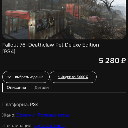
Fallout 76: Deathclaw Pet Deluxe Edition
[PS4]
5 280
₽
выбрать издание
в Индии за
5 990
₽
Описание
Детали
Платформа:
PS4
Жанр:
Боевики
,
Ролевые игры
Локализация:
русский текст