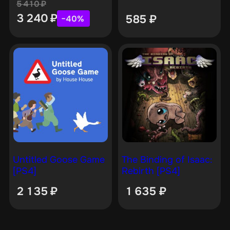
5 410
₽
3 240
₽
585
₽
−40%
Untitled Goose Game
The Binding of Isaac:
[PS4]
Rebirth [PS4]
2 135
₽
1 635
₽