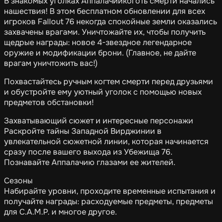
В знакомых уголках Аппалачиикоготь смерти начались
нашествия! В этом бесплатном обновлении для всех
игроков Fallout 76 некогда спокойные земли оказались
захвачены врагами. Уничтожайте их, чтобы получить
щедрые награды: новое 4-звездное легендарное
оружие и модификации брони. (Главное, не дайте
врагам уничтожить вас!)
Похвастайтесь ручным когтем смерти перед друзьями
и обустройте ему уютный уголок с помощью новых
предметов обстановки!
Захватывающий сюжет и интересные персонажи
Раскройте тайны Западной Вирджинии в
увлекательной сюжетной линии, которая начинается
сразу после вашего выхода из Убежища 76.
Познавайте Аппалачию глазами ее жителей.
Сезоны
Набирайте уровни, проходите временные испытания и
получайте награды: расходуемые предметы, предметы
для C.A.M.P. и многое другое.