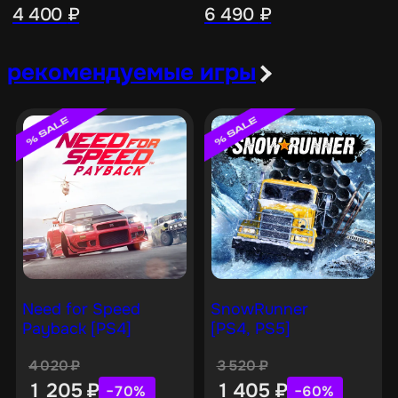
4 400
₽
6 490
₽
рекомендуемые игры
Need for Speed
SnowRunner
Payback [PS4]
[PS4, PS5]
4 020
₽
3 520
₽
1 205
₽
1 405
₽
−70%
−60%