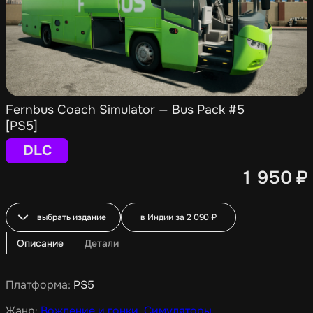
Fernbus Coach Simulator — Bus Pack #5
[PS5]
DLC
1 950
₽
выбрать издание
в Индии за
2 090
₽
Описание
Детали
Платформа:
PS5
Жанр:
Вождение и гонки
,
Симуляторы