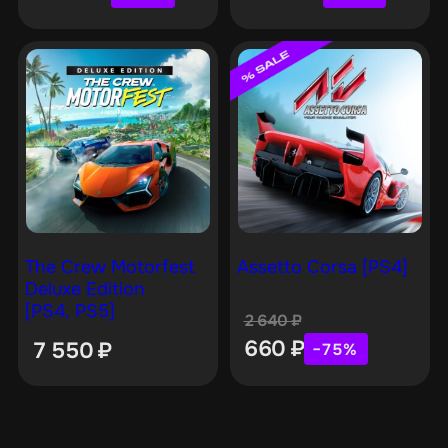
The Crew Motorfest
Assetto Corsa [PS4]
Deluxe Edition
[PS4, PS5]
2 640
₽
660
₽
7 550
₽
−75%