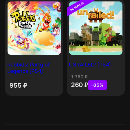
Rabbids: Party of
UNRAILED! [PS4]
Legends [PS4]
1 760
₽
260
₽
955
₽
−85%