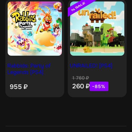
Rabbids: Party of
UNRAILED! [PS4]
Legends [PS4]
1 760
₽
260
₽
955
₽
−85%