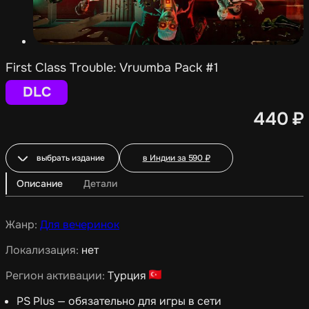
First Class Trouble: Vruumba Pack #1
DLC
440
₽
выбрать издание
в Индии за
590
₽
Описание
Детали
Жанр:
Для вечеринок
Локализация:
нет
Регион активации:
Турция
PS Plus — обязательно для игры в сети