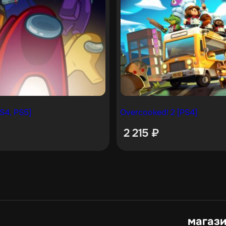
S4, PS5]
Overcooked! 2 [PS4]
2 215
₽
магаз