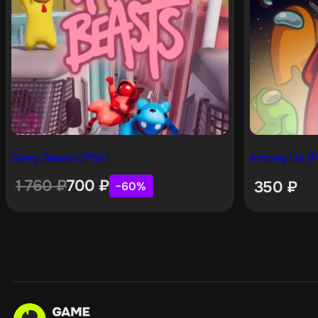
Gang Beasts [PS4]
Among Us [P
1 760
₽
700
₽
350
₽
−60%