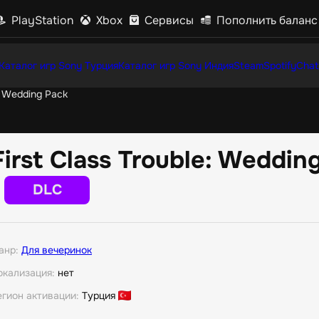
PlayStation
Xbox
Сервисы
Пополнить баланс
Каталог игр Sony Турция
Каталог игр Sony Индия
Steam
Spotify
Chat
e: Wedding Pack
First Class Trouble: Weddin
DLC
анр:
Для вечеринок
окализация:
нет
егион активации:
Турция