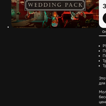
О
P
П
П
Т
Т
Это
для
Мол
бес
цен