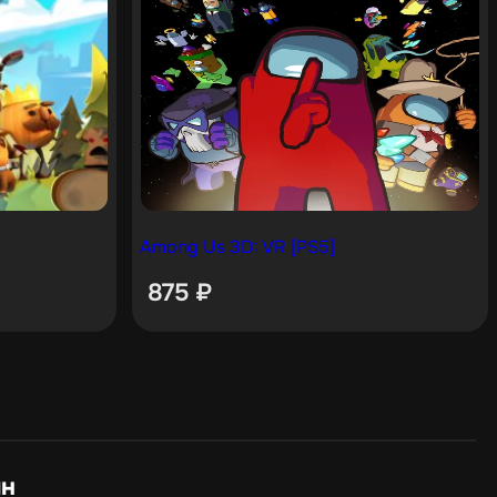
Among Us 3D: VR [PS5]
875
₽
ин