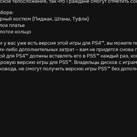
ское телосложения, так что Граждане смогут отметить сою
аборе:
ёрный костюм (Пиджак, Штаны, Туфли)
елое платье
олотое кольцо
и у вас уже есть версия этой игры для PS4™, вы можете 
их-либо дополнительных затрат – вам не придется снова п
ой для PS4™ должны вставлять его в PS5™ каждый раз, ко
ровую версию игры для PS5™. Владельцы дисков с играм
ковода, не смогут получить версию игры PS5™ без допол