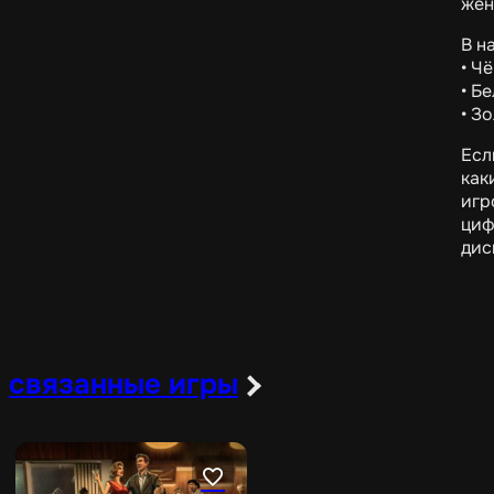
жен
В н
• Ч
• Б
• З
Есл
как
игр
циф
дис
связанные игры