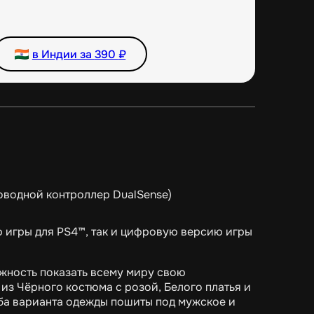
в Индии за
390
₽
оводной контроллер DualSense)
ю игры для PS4™, так и цифровую версию игры
жность показать всему миру свою
из Чёрного костюма с розой, Белого платья и
 оба варианта одежды пошиты под мужское и