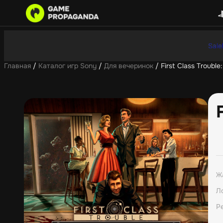
Sale
Главная
/
Каталог игр Sony
/
Для вечеринок
/ First Class Troubl
Ж
Л
Р