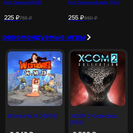
Fort Defense [PS4]
Fort Defense Bundle [PS4]
225
₽
255
₽
755
₽
860
₽
рекомендуемые игры
Worms W.M.D [PS4]
XCOM 2 Collection
[PS4]