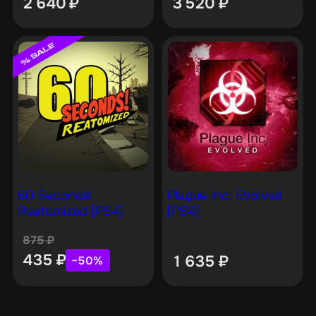
2 640
₽
3 520
₽
60 Seconds!
Plague Inc: Evolved
Reatomized [PS4]
[PS4]
875
₽
435
₽
1 635
₽
−50%