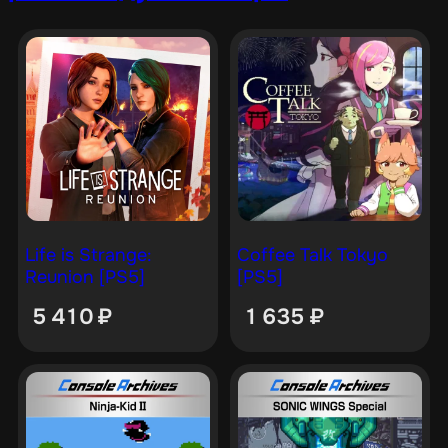
Life is Strange:
Coffee Talk Tokyo
Reunion [PS5]
[PS5]
5 410
₽
1 635
₽