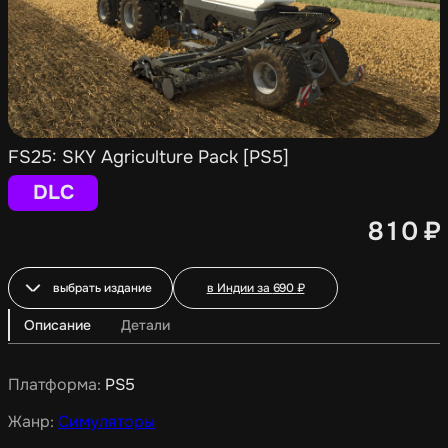
FS25: SKY Agriculture Pack [PS5]
DLC
810
₽
выбрать издание
в Индии за
690
₽
Описание
Детали
Платформа:
PS5
Жанр:
Симуляторы