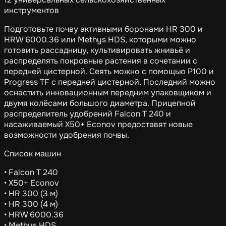
инструментов
Подготовьте почву активными боронами HR 300 и
HRW 6000.36 или Methys HDS, которыми можно
готовить рассадницу, культивировать жнивьё и
распределять покровные растения в сочетании с
передней цистерной. Сеять можно с помощью P100 и
Progress TF с передней цистерной. Последний можно
оснастить инновационным передним упаковщиком и
двумя колёсами большого диаметра. Прицепной
распределитель удобрений Falcon T 240 и
насаживаемый X50+ Econov предоставят новые
возможности удобрения почвы.
Список машин
• Falcon T 240
• X50+ Econov
• HR 300 (3 м)
• HR 300 (4 м)
• HRW 6000.36
• Methys HDS