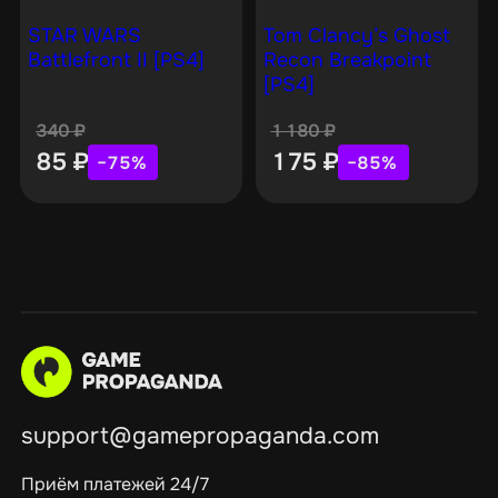
STAR WARS
Tom Clancy’s Ghost
Battlefront II [PS4]
Recon Breakpoint
[PS4]
340
₽
1 180
₽
85
₽
175
₽
−75%
−85%
support@gamepropaganda.com
Приём платежей 24/7