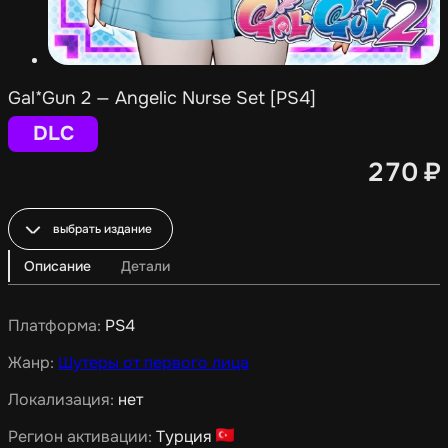
Gal*Gun 2 — Angelic Nurse Set [PS4]
DLC
270
₽
выбрать издание
Описание
Детали
Платформа:
PS4
Жанр:
Шутеры от первого лица
Локализация:
нет
Регион активации:
Турция