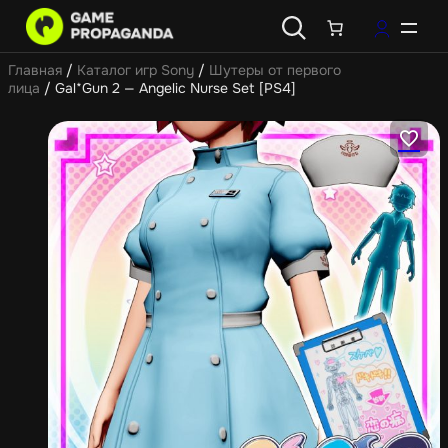
Главная
/
Каталог игр Sony
/
Шутеры от первого
лица
/ Gal*Gun 2 — Angelic Nurse Set [PS4]