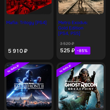
Mafia: Trilogy [PS4]
Metro Exodus:
Gold Edition
[PS4, PS5]
3 520
₽
525
₽
5 910
₽
−85%