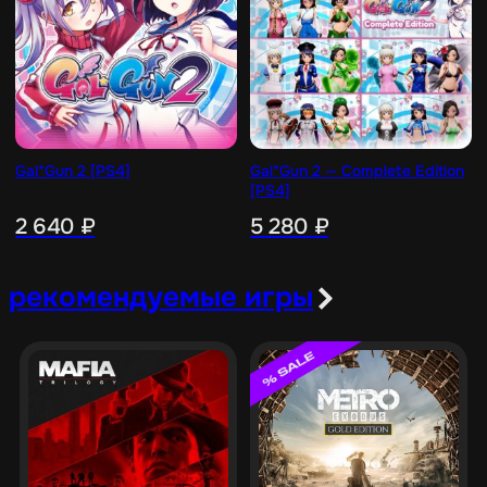
Gal*Gun 2 [PS4]
Gal*Gun 2 — Complete Edition
[PS4]
2 640
₽
5 280
₽
рекомендуемые игры