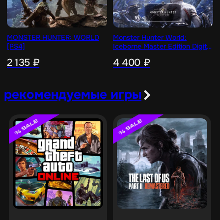
MONSTER HUNTER: WORLD
Monster Hunter World:
[PS4]
Iceborne Master Edition Digital
Deluxe [PS4]
2 135
₽
4 400
₽
рекомендуемые игры