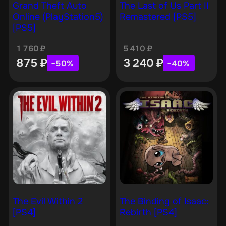
Grand Theft Auto
The Last of Us Part II
Online (PlayStation5)
Remastered [PS5]
[PS5]
1 760
₽
5 410
₽
875
₽
3 240
₽
−50%
−40%
The Evil Within 2
The Binding of Isaac:
[PS4]
Rebirth [PS4]