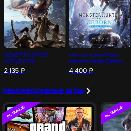
MONSTER HUNTER:
Monster Hunter World:
WORLD [PS4]
Iceborne Master Edition
Digital Deluxe [PS4]
2 135
₽
4 400
₽
рекомендуемые игры