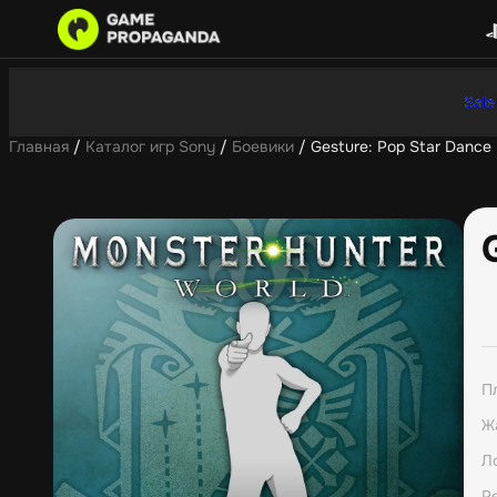
Sale
Главная
/
Каталог игр Sony
/
Боевики
/ Gesture: Pop Star Dance
П
Ж
Л
Р