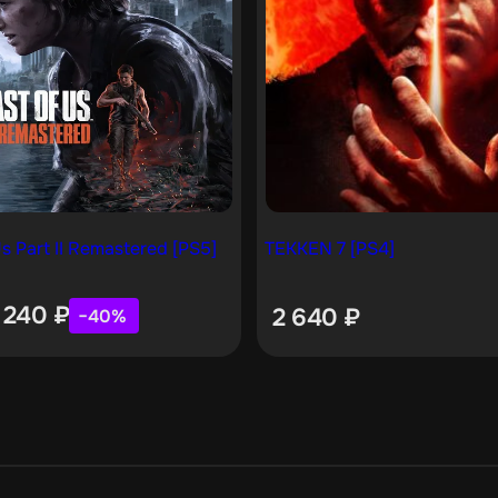
s Part II Remastered [PS5]
TEKKEN 7 [PS4]
 240
₽
2 640
₽
−40%