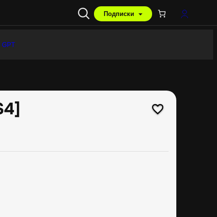
Подписки
 GPT
S4]