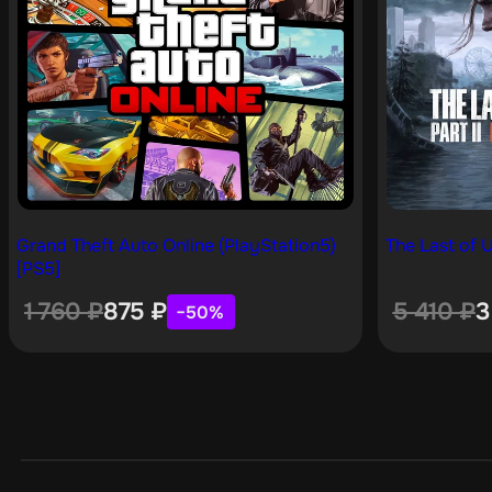
Grand Theft Auto Online (PlayStation5)
The Last of U
[PS5]
1 760
₽
875
₽
5 410
₽
3
−50%