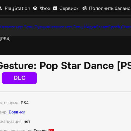
PlayStation
Xbox
Сервисы
Пополнить баланс
Каталог игр Sony Турция
Каталог игр Sony Индия
Steam
Spotify
Chat
 [PS4]
Gesture: Pop Star Dance [P
DLC
латформа:
PS4
анр:
Боевики
окализация:
нет
егион активации:
Турция