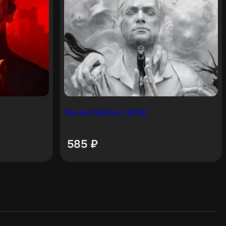
The Evil Within 2 [PS4]
585
₽