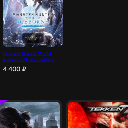
Monster Hunter World:
Iceborne Master Edition
[PS4]
4 400
₽