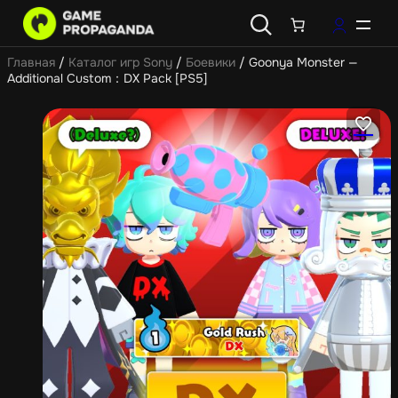
Главная
/
Каталог игр Sony
/
Боевики
/ Goonya Monster —
Additional Custom：DX Pack [PS5]