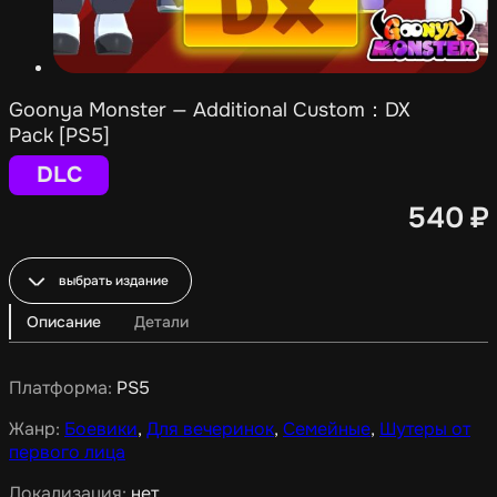
Goonya Monster — Additional Custom：DX
Pack [PS5]
DLC
540
₽
выбрать издание
Описание
Детали
Платформа:
PS5
Жанр:
Боевики
,
Для вечеринок
,
Семейные
,
Шутеры от
первого лица
Локализация:
нет