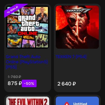
Grand Theft Auto
TEKKEN 7 [PS4]
Online (PlayStation5)
[PS5]
1 760
₽
875
₽
2 640
₽
−50%