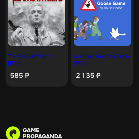
The Evil Within 2
Untitled Goose Game
[PS4]
[PS4]
585
₽
2 135
₽