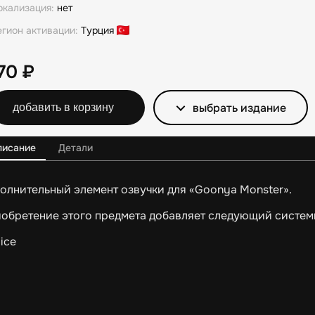
окализация:
нет
егион активации:
Турция
170
₽
выбрать издание
добавить в корзину
писание
Детали
олнительный элемент озвучки для «Goonya Monster».
обретение этого предмета добавляет следующий систем
lice