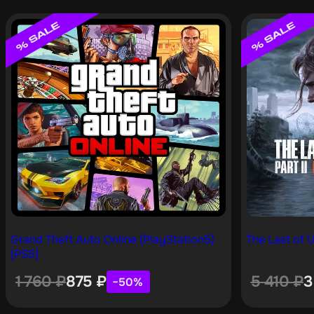
Grand Theft Auto Online (PlayStation5)
The Last of U
[PS5]
1 760
₽
875
₽
5 410
₽
3
−50%