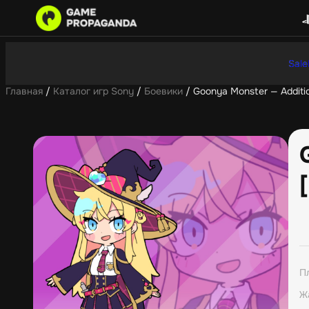
Sale
Главная
/
Каталог игр Sony
/
Боевики
/ Goonya Monster — Addition
П
Ж