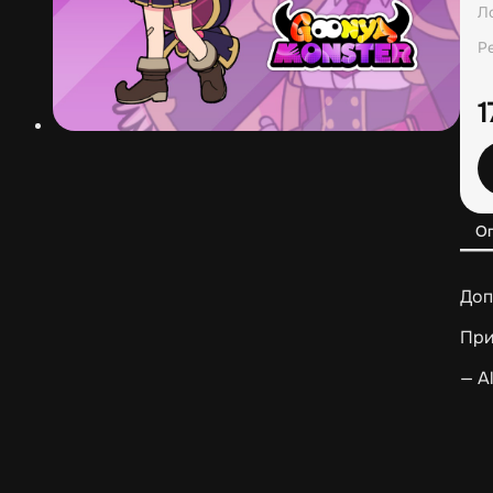
Л
Р
О
Доп
При
— A