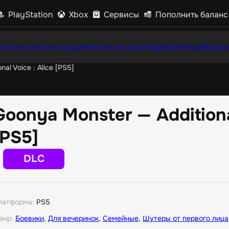
PlayStation
Xbox
Сервисы
Пополнить баланс
Каталог игр Sony Турция
Каталог игр Sony Индия
Steam
Spotify
Chat
al Voice : Alice [PS5]
Goonya Monster — Additional
[PS5]
DLC
латформа:
PS5
анр:
Боевики
,
Для вечеринок
,
Семейные
,
Шутеры от первого лица