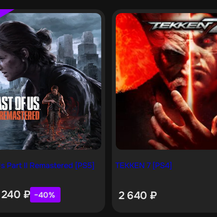
s Part II Remastered [PS5]
TEKKEN 7 [PS4]
 240
₽
2 640
₽
−40%