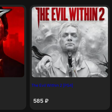
The Evil Within 2 [PS4]
585
₽