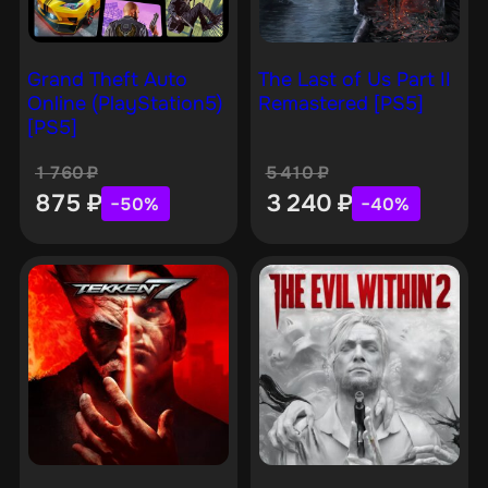
Grand Theft Auto
The Last of Us Part II
Online (PlayStation5)
Remastered [PS5]
[PS5]
1 760
₽
5 410
₽
875
₽
3 240
₽
−50%
−40%