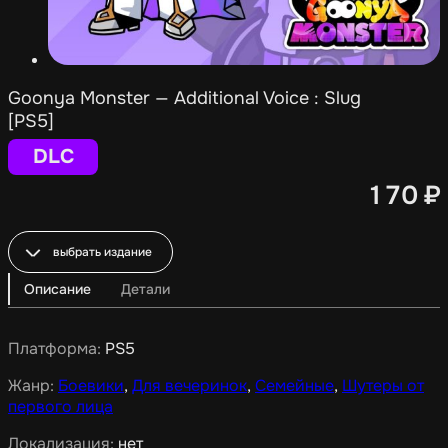
Goonya Monster — Additional Voice : Slug
[PS5]
DLC
170
₽
выбрать издание
Описание
Детали
Платформа:
PS5
Жанр:
Боевики
,
Для вечеринок
,
Семейные
,
Шутеры от
первого лица
Локализация:
нет